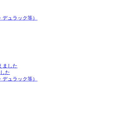
・デュラック等）
えました
した
・デュラック等）