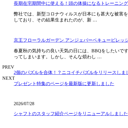
長期在宅期間中に使える！頭の体操になるトレーニング
弊社では、新型コロナウィルスが日本にも甚大な被害を
しており、その結果生まれたのが、新 …
京王フローラルガーデン アンジェバーベキュービレッ
春夏秋の気持ちの良い天気の日には、BBQをしたいで
ってしまいます。しかし、そんな煩わし …
PREV
2個のパズルを合体！？ニコイチパズルをリリースしま
NEXT
プレゼント特集のページを最新版に更新しました
2026/07/28
シャフトのスタッフ紹介ページをリニューアルしました