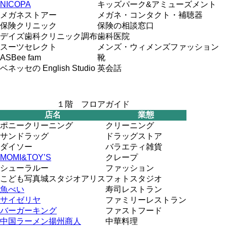
NICOPA
キッズパーク&アミューズメント
メガネストアー
メガネ・コンタクト・補聴器
保険クリニック
保険の相談窓口
デイズ歯科クリニック調布
歯科医院
スーツセレクト
メンズ・ウィメンズファッション
ASBee fam
靴
ベネッセの English Studio
英会話
１階 フロアガイド
店名
業態
ポニークリーニング
クリーニング
サンドラッグ
ドラッグストア
ダイソー
バラエティ雑貨
MOMI&TOY’S
クレープ
シューラルー
ファッション
こども写真城スタジオアリス
フォトスタジオ
魚べい
寿司レストラン
サイゼリヤ
ファミリーレストラン
バーガーキング
ファストフード
中国ラーメン揚州商人
中華料理