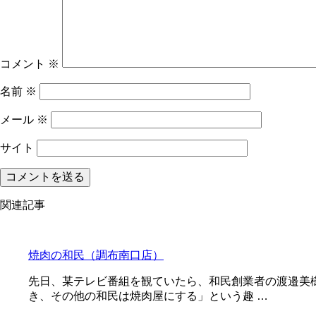
コメント
※
名前
※
メール
※
サイト
関連記事
焼肉の和民（調布南口店）
先日、某テレビ番組を観ていたら、和民創業者の渡邉美
き、その他の和民は焼肉屋にする」という趣 …