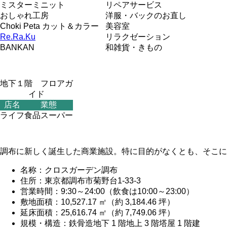
ミスターミニット
リペアサービス
おしゃれ工房
洋服・バックのお直し
Choki Peta カット＆カラー
美容室
Re.Ra.Ku
リラクゼーション
BANKAN
和雑貨・きもの
地下１階 フロアガ
イド
店名
業態
ライフ
食品スーパー
調布に新しく誕生した商業施設。特に目的がなくとも、そこに
名称：クロスガーデン調布
住所：東京都調布市菊野台1-33-3
営業時間：9:30～24:00（飲食は10:00～23:00）
敷地面積：10,527.17 ㎡（約 3,184.46 坪）
延床面積：25,616.74 ㎡（約 7,749.06 坪）
規模・構造：鉄骨造地下 1 階地上 3 階塔屋 1 階建