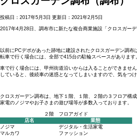
クロスガーデン調布（調布）
投稿日：2017年5月3日 更新日：
2021年2月5日
2017年4月28日、調布市に新たな複合商業施設「クロスガー
以前にPCデポがあった跡地に建設されたクロスガーデン調布
転車で行く場合には、全部で415台の駐輪スペースがあります
車で行く場合には、甲州街道沿いからは入ることができません
していると、後続車の迷惑となってしまいますので、気をつけ
クロスガーデン調布は、地下１階、１階、２階の３フロア構成
家電のノジマやお子さまの遊び場等が多数入っております。
２階 フロアガイド
店名
業態
ノジマ
デジタル・生活家電
マルカワ
ファッション