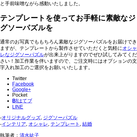
と手前味噌ながら感動いたしました。
テンプレートを使ってお手軽に素敵なジ
グソーパズルを
通常のお写真でももちろん素敵なジグソーパズルをお届けでき
ますが、テンプレートから製作させていただくと気軽に
オシャ
レなジグソーパズル
が出来上がりますのでぜひ試してみてくだ
さい！加工作業を伴いますので、ご注文時にはオプションの文
字入れ加工のご選択をお願いいたします。
Twitter
Facebook
Google+
Pocket
B!
はてブ
LINE
-
オリジナルグッズ
,
ジグソーパズル
-
インテリア
,
オシャレ
,
テンプレート
,
結婚
執筆者：
清水紘子