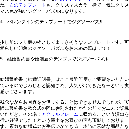
ね。
右のテンプレート
も、クリスマスカラー枠で一気にクリス
マス色が強いジグソーパズルになります。
4 バレンタインのテンプレートでジグソーパズル
少し前のプリ機の枠として出てきそうなテンプレートです。可
愛らしい印象のジグソーパズルをお求めの際はぜひ！！
5 結婚誓約書や婚姻届のテンプレでジグソーパズル
結婚誓約書（結婚証明書）はここ最近何度かご要望をいただい
ているのでじわじわと認知され、人気が出てきたなーという実
感がございます。
残念ながらお写真をお借りすることはできませんでしたが、実
際に誓約書を教会式の際に参列されたかたの前でお二人で記載
いただき、その場で
アクリルフレーム
に収める、という演出を
行い好評でした！という演出をお喜びの声も頂戴しておりま
す。素敵な結婚式のお手伝いができる、本当に素敵な商品だな