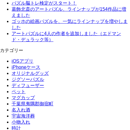
パズル脳トレ検定がスタート！
葛飾北斎のアートパズル、ラインナップが154作品に増
えました
ゴッホの絵画パズルを、一気にラインナップを増やしま
した
アートパズルに4人の作者を追加しました（エドマン
ド・デュラック等）
カテゴリー
iOSアプリ
iPhoneケース
オリジナルグッズ
ジグソーパズル
ディフューザー
ペット
マグカップ
千葉県夷隅郡御宿町
名入れ酒
宇宙海洋葬
小物入れ
時計