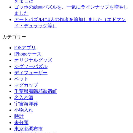
えました
ゴッホの絵画パズルを、一気にラインナップを増やし
ました
アートパズルに4人の作者を追加しました（エドマン
ド・デュラック等）
カテゴリー
iOSアプリ
iPhoneケース
オリジナルグッズ
ジグソーパズル
ディフューザー
ペット
マグカップ
千葉県夷隅郡御宿町
名入れ酒
宇宙海洋葬
小物入れ
時計
未分類
東京都調布市