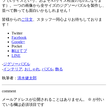
ツでLサイズという、およそA3サイズ程度のものになりま
す）。一つの画像から全サイズのジグソーパズルを製作し、
並べて飾っても面白いかもしれません！
皆様からの
ご注文
、スタッフ一同心よりお待ちしておりま
す！
Twitter
Facebook
Google+
Pocket
B!
はてブ
LINE
-
ジグソーパズル
-
インテリア
,
おしゃれ
,
パズル
,
飾る
執筆者：
清水健太郎
comment
メールアドレスが公開されることはありません。
※
が付い
ている欄は必須項目です