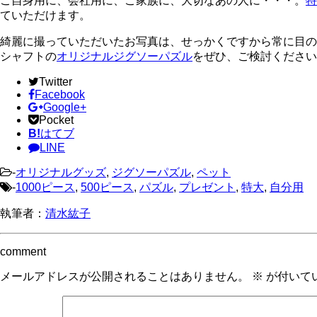
ご自身用に、会社用に、ご家族に、大切なあの人に・・・。
特
ていただけます。
綺麗に撮っていただいたお写真は、せっかくですから常に目の
シャフトの
オリジナルジグソーパズル
をぜひ、ご検討ください
Twitter
Facebook
Google+
Pocket
B!
はてブ
LINE
-
オリジナルグッズ
,
ジグソーパズル
,
ペット
-
1000ピース
,
500ピース
,
パズル
,
プレゼント
,
特大
,
自分用
執筆者：
清水紘子
comment
メールアドレスが公開されることはありません。
※
が付いて