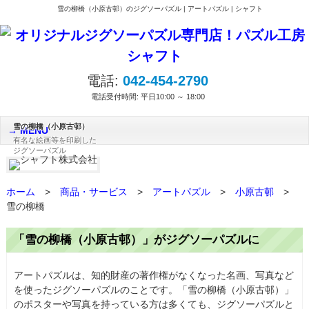
雪の柳橋（小原古邨）のジグソーパズル | アートパズル | シャフト
電話:
042-454-2790
電話受付時間: 平日10:00 ～ 18:00
雪の柳橋（小原古邨）
MENU
有名な絵画等を印刷した
ジグソーパズル
ホーム
>
商品・サービス
>
アートパズル
>
小原古邨
>
雪の柳橋
「雪の柳橋（小原古邨）」がジグソーパズルに
アートパズルは、知的財産の著作権がなくなった名画、写真など
を使ったジグソーパズルのことです。「雪の柳橋（小原古邨）」
のポスターや写真を持っている方は多くても、ジグソーパズルと