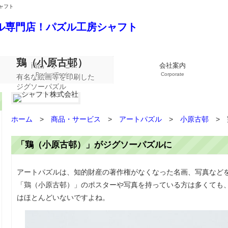
シャフト
鶏（小原古邨）
商品・サービス
会社案内
Product/Service
Corporate
有名な絵画等を印刷した
ジグソーパズル
ホーム
>
商品・サービス
>
アートパズル
>
小原古邨
>
「鶏（小原古邨）」がジグソーパズルに
アートパズルは、知的財産の著作権がなくなった名画、写真など
「鶏（小原古邨）」のポスターや写真を持っている方は多くても
はほとんどいないですよね。