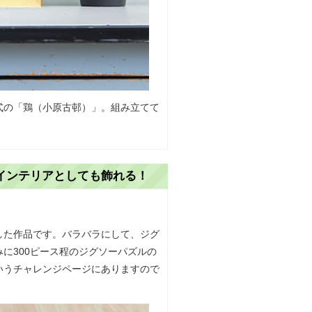
式の「鶏（小原古邨）」。組み立てて
。
インテリアとしても飾れる！
した作品です。バラバラにして、ジグ
に300ピース程のジグソーパズルの
いうチャレンジページにありますので