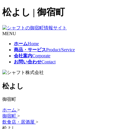
松よし | 御宿町
MENU
ホーム
Home
商品・サービス
Product/Service
会社案内
Corporate
お問い合わせ
Contact
松よし
御宿町
ホーム
>
御宿町
>
飲食店・居酒屋
>
松よし