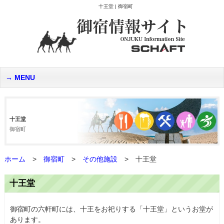
十王堂 | 御宿町
MENU
十王堂
御宿町
ホーム
>
御宿町
>
その他施設
>
十王堂
十王堂
御宿町の六軒町には、十王をお祀りする「十王堂」というお堂が
あります。