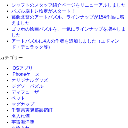
シャフトのスタッフ紹介ページをリニューアルしました
パズル脳トレ検定がスタート！
葛飾北斎のアートパズル、ラインナップが154作品に増
えました
ゴッホの絵画パズルを、一気にラインナップを増やしま
した
アートパズルに4人の作者を追加しました（エドマン
ド・デュラック等）
カテゴリー
iOSアプリ
iPhoneケース
オリジナルグッズ
ジグソーパズル
ディフューザー
ペット
マグカップ
千葉県夷隅郡御宿町
名入れ酒
宇宙海洋葬