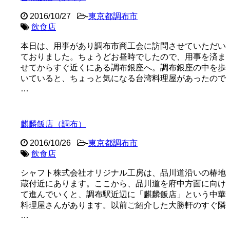
2016/10/27
-
東京都調布市
飲食店
本日は、用事があり調布市商工会に訪問させていただい
ておりました。ちょうどお昼時でしたので、用事を済ま
せてからすぐ近くにある調布銀座へ。調布銀座の中を歩
いていると、ちょっと気になる台湾料理屋があったので
…
麒麟飯店（調布）
2016/10/26
-
東京都調布市
飲食店
シャフト株式会社オリジナル工房は、品川道沿いの椿地
蔵付近にあります。ここから、品川道を府中方面に向け
て進んでいくと、調布駅近辺に「麒麟飯店」という中華
料理屋さんがあります。以前ご紹介した大勝軒のすぐ隣
…