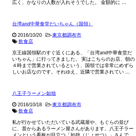
広く、かなりの人数が入れそうでした。 金額的に …
台湾and中華食堂だいちゃん（国領）
2016/10/20
-
東京都調布市
飲食店
京王線国領駅のすぐ近くにある、「台湾and中華食堂だ
いちゃん」に行ってきました。 実はこちらのお店、朝の
４時まで営業されているという、国領では非常にめずら
しいお店なのです。それゆえ、近隣で営業されてい …
八王子ラーメン如拙
2016/10/18
-
東京都調布市
飲食店
私が行かせていただいている武蔵屋や、もぐらの並び
に、昔からあるラーメン屋さんがあります。八王子ラー
メンという看板が目立つ「如拙（じょせつ）」さんで