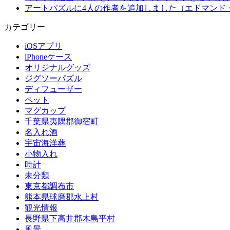
アートパズルに4人の作者を追加しました（エドマンド
カテゴリー
iOSアプリ
iPhoneケース
オリジナルグッズ
ジグソーパズル
ディフューザー
ペット
マグカップ
千葉県夷隅郡御宿町
名入れ酒
宇宙海洋葬
小物入れ
時計
未分類
東京都調布市
熊本県球磨郡水上村
観光情報
長野県下高井郡木島平村
風景