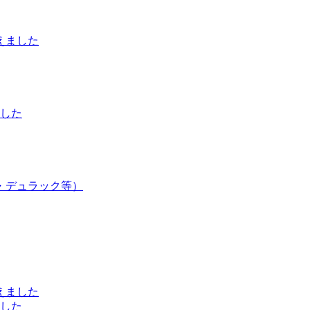
えました
した
・デュラック等）
えました
した