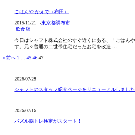
ごはんや かえで（布田）
2015/11/21
-
東京都調布市
飲食店
今日はシャフト株式会社のすぐ近くにある、「ごはんや
す。元々普通の二世帯住宅だったお宅を改造 …
« 前へ
1
…
45
46
47
2026/07/28
シャフトのスタッフ紹介ページをリニューアルしました
2026/07/16
パズル脳トレ検定がスタート！