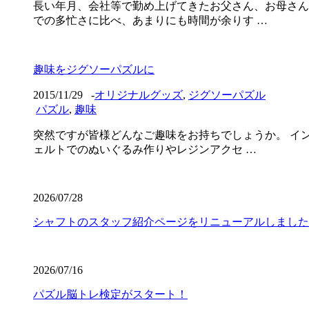
長い年月、会社等で勤め上げてきたお父さん、お母さん
での多忙さに比べ、あまりにも時間が余りす …
趣味をジグソーパズルに
2015/11/29
-
オリジナルグッズ
,
ジグソーパズル
パズル
,
趣味
突然ですが皆様どんなご趣味をお持ちでしょうか。 イ
ェルトでのぬいぐるみ作りやレジンアクセ …
2026/07/28
シャフトのスタッフ紹介ページをリニューアルしました
2026/07/16
パズル脳トレ検定がスタート！