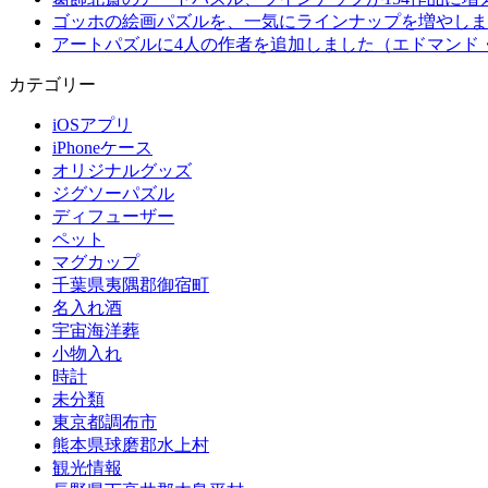
ゴッホの絵画パズルを、一気にラインナップを増やしま
アートパズルに4人の作者を追加しました（エドマンド
カテゴリー
iOSアプリ
iPhoneケース
オリジナルグッズ
ジグソーパズル
ディフューザー
ペット
マグカップ
千葉県夷隅郡御宿町
名入れ酒
宇宙海洋葬
小物入れ
時計
未分類
東京都調布市
熊本県球磨郡水上村
観光情報