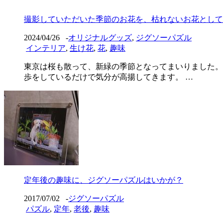
撮影していただいた季節のお花を、枯れないお花として
2024/04/26
-
オリジナルグッズ
,
ジグソーパズル
インテリア
,
生け花
,
花
,
趣味
東京は桜も散って、新緑の季節となってまいりました。
歩をしているだけで気分が高揚してきます。 …
定年後の趣味に、ジグソーパズルはいかが？
2017/07/02
-
ジグソーパズル
パズル
,
定年
,
老後
,
趣味