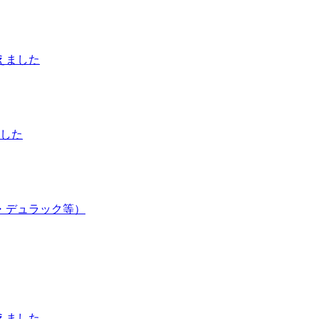
えました
した
・デュラック等）
えました