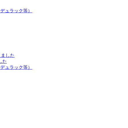
・デュラック等）
えました
した
・デュラック等）