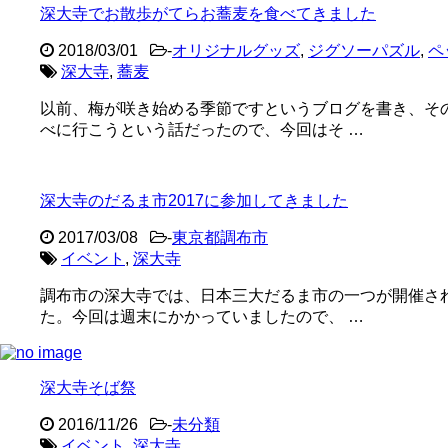
深大寺でお散歩がてらお蕎麦を食べてきました
2018/03/01
-
オリジナルグッズ
,
ジグソーパズル
,
ペ
深大寺
,
蕎麦
以前、梅が咲き始める季節ですというブログを書き、そ
べに行こうという話だったので、今回はそ …
深大寺のだるま市2017に参加してきました
2017/03/08
-
東京都調布市
イベント
,
深大寺
調布市の深大寺では、日本三大だるま市の一つが開催さ
た。今回は週末にかかっていましたので、 …
深大寺そば祭
2016/11/26
-
未分類
イベント
,
深大寺