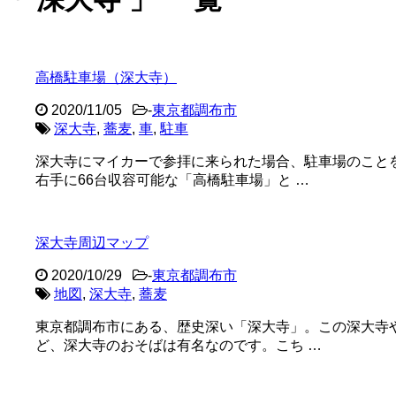
高橋駐車場（深大寺）
2020/11/05
-
東京都調布市
深大寺
,
蕎麦
,
車
,
駐車
深大寺にマイカーで参拝に来られた場合、駐車場のこと
右手に66台収容可能な「高橋駐車場」と …
深大寺周辺マップ
2020/10/29
-
東京都調布市
地図
,
深大寺
,
蕎麦
東京都調布市にある、歴史深い「深大寺」。この深大寺
ど、深大寺のおそばは有名なのです。こち …