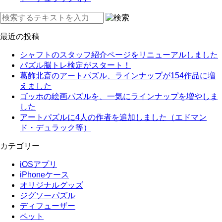
最近の投稿
シャフトのスタッフ紹介ページをリニューアルしました
パズル脳トレ検定がスタート！
葛飾北斎のアートパズル、ラインナップが154作品に増
えました
ゴッホの絵画パズルを、一気にラインナップを増やしま
した
アートパズルに4人の作者を追加しました（エドマン
ド・デュラック等）
カテゴリー
iOSアプリ
iPhoneケース
オリジナルグッズ
ジグソーパズル
ディフューザー
ペット