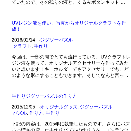
ていたので、その残りの液と、くるみボタンキット …
UVレジン液を使い、写真からオリジナルクラフトを作
成！
2016/02/14
-
ジグソーパズル
クラフト
,
手作り
今回は、一部の間でとても流行っている、UVクラフトレ
ジン液を使って、オリジナルアクセサリーを作ってみた
いと思います！キーホルダーでもアクセサリーでも、ど
のような形にすることもできます。そしてなんと言っ …
手作りジグソーパズルの作り方
2015/12/05
-
オリジナルグッズ
,
ジグソーパズル
パズル
,
作り方
,
手作り
下記の内容は、2015年に執筆したものです。さらにパズ
ルっぽさの増した手作りパズルの作り方を、コンテンツ