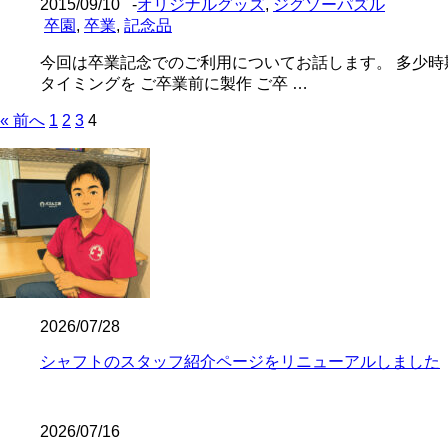
2015/09/10
-
オリジナルグッズ
,
ジグソーパズル
卒園
,
卒業
,
記念品
今回は卒業記念でのご利用についてお話します。 多少時
タイミングを ご卒業前に製作 ご卒 …
« 前へ
1
2
3
4
2026/07/28
シャフトのスタッフ紹介ページをリニューアルしました
2026/07/16