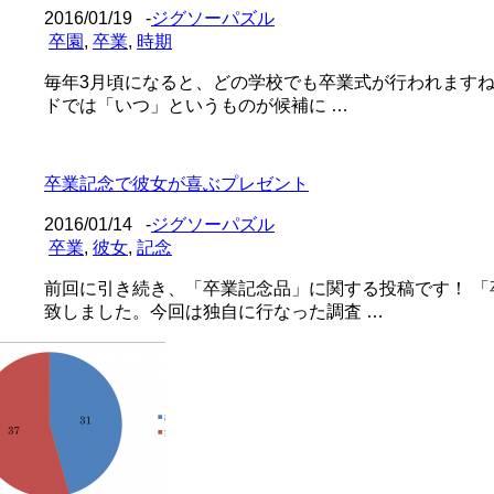
2016/01/19
-
ジグソーパズル
卒園
,
卒業
,
時期
毎年3月頃になると、どの学校でも卒業式が行われますね
ドでは「いつ」というものが候補に …
卒業記念で彼女が喜ぶプレゼント
2016/01/14
-
ジグソーパズル
卒業
,
彼女
,
記念
前回に引き続き、「卒業記念品」に関する投稿です！ 
致しました。今回は独自に行なった調査 …