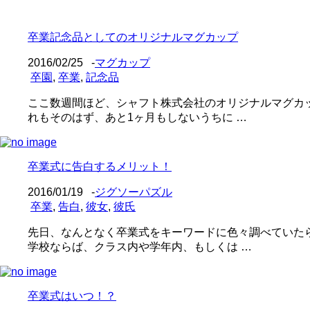
卒業記念品としてのオリジナルマグカップ
2016/02/25
-
マグカップ
卒園
,
卒業
,
記念品
ここ数週間ほど、シャフト株式会社のオリジナルマグカ
れもそのはず、あと1ヶ月もしないうちに …
卒業式に告白するメリット！
2016/01/19
-
ジグソーパズル
卒業
,
告白
,
彼女
,
彼氏
先日、なんとなく卒業式をキーワードに色々調べていた
学校ならば、クラス内や学年内、もしくは …
卒業式はいつ！？