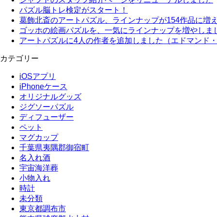
パズル脳トレ検定がスタート！
葛飾北斎のアートパズル、ラインナップが154作品に増
ゴッホの絵画パズルを、一気にラインナップを増やしま
アートパズルに4人の作者を追加しました（エドマンド
カテゴリー
iOSアプリ
iPhoneケース
オリジナルグッズ
ジグソーパズル
ディフューザー
ペット
マグカップ
千葉県夷隅郡御宿町
名入れ酒
宇宙海洋葬
小物入れ
時計
未分類
東京都調布市