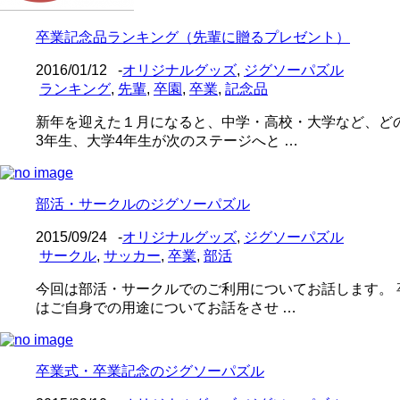
卒業記念品ランキング（先輩に贈るプレゼント）
2016/01/12
-
オリジナルグッズ
,
ジグソーパズル
ランキング
,
先輩
,
卒園
,
卒業
,
記念品
新年を迎えた１月になると、中学・高校・大学など、ど
3年生、大学4年生が次のステージへと …
部活・サークルのジグソーパズル
2015/09/24
-
オリジナルグッズ
,
ジグソーパズル
サークル
,
サッカー
,
卒業
,
部活
今回は部活・サークルでのご利用についてお話します。
はご自身での用途についてお話をさせ …
卒業式・卒業記念のジグソーパズル