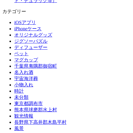
ド・デュラック等）
カテゴリー
iOSアプリ
iPhoneケース
オリジナルグッズ
ジグソーパズル
ディフューザー
ペット
マグカップ
千葉県夷隅郡御宿町
名入れ酒
宇宙海洋葬
小物入れ
時計
未分類
東京都調布市
熊本県球磨郡水上村
観光情報
長野県下高井郡木島平村
風景