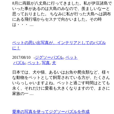
8月に両親が八丈島に行ってきました。私が伊豆諸島で
いった事があるのは大島のみなので、羨ましいなーと
思っておりました。 ちなみに私が行った大島へは調布
にある飛行場からセスナで向かいました。その時
は・・・ …
ペットの思い出写真が、インテリアとしてのパズル
に！
2017/08/10
-
ジグソーパズル
,
ペット
パズル
,
ペット
,
写真
,
犬
日本では、犬や猫、あるいはお魚や爬虫類など、様々
な動物をペットとして飼育されている方が、たくさん
いらっしゃいますよね。ペットと過ごす時間はとても
永く、それだけに愛着も大きくなりますので、まさに
家族の一 …
愛車の写真を使ってジグソーパズルを作成