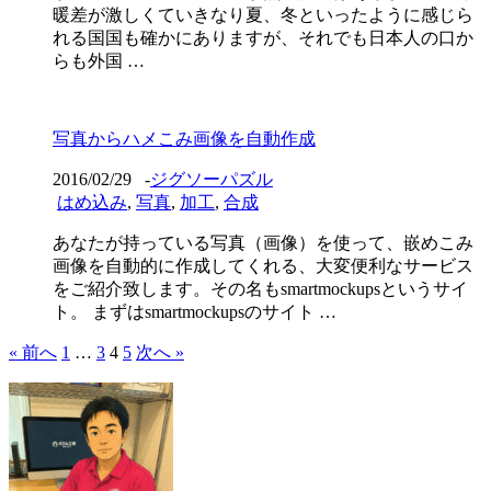
暖差が激しくていきなり夏、冬といったように感じら
れる国国も確かにありますが、それでも日本人の口か
らも外国 …
写真からハメこみ画像を自動作成
2016/02/29
-
ジグソーパズル
はめ込み
,
写真
,
加工
,
合成
あなたが持っている写真（画像）を使って、嵌めこみ
画像を自動的に作成してくれる、大変便利なサービス
をご紹介致します。その名もsmartmockupsというサイ
ト。 まずはsmartmockupsのサイト …
« 前へ
1
…
3
4
5
次へ »