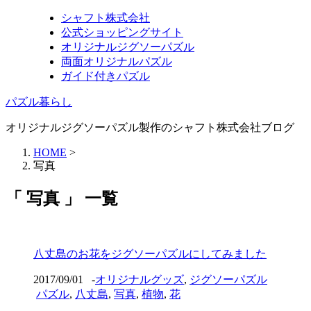
シャフト株式会社
公式ショッピングサイト
オリジナルジグソーパズル
両面オリジナルパズル
ガイド付きパズル
パズル暮らし
オリジナルジグソーパズル製作のシャフト株式会社ブログ
HOME
>
写真
「 写真 」 一覧
八丈島のお花をジグソーパズルにしてみました
2017/09/01
-
オリジナルグッズ
,
ジグソーパズル
パズル
,
八丈島
,
写真
,
植物
,
花