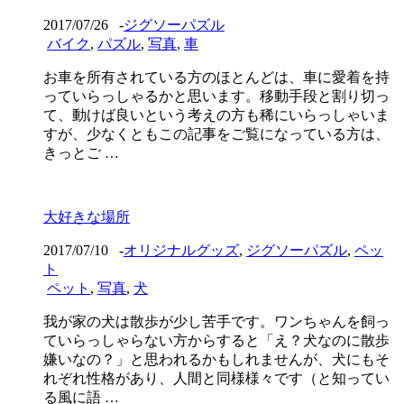
2017/07/26
-
ジグソーパズル
バイク
,
パズル
,
写真
,
車
お車を所有されている方のほとんどは、車に愛着を持
っていらっしゃるかと思います。移動手段と割り切っ
て、動けば良いという考えの方も稀にいらっしゃいま
すが、少なくともこの記事をご覧になっている方は、
きっとご …
大好きな場所
2017/07/10
-
オリジナルグッズ
,
ジグソーパズル
,
ペッ
ト
ペット
,
写真
,
犬
我が家の犬は散歩が少し苦手です。ワンちゃんを飼っ
ていらっしゃらない方からすると「え？犬なのに散歩
嫌いなの？」と思われるかもしれませんが、犬にもそ
れぞれ性格があり、人間と同様様々です（と知ってい
る風に語 …