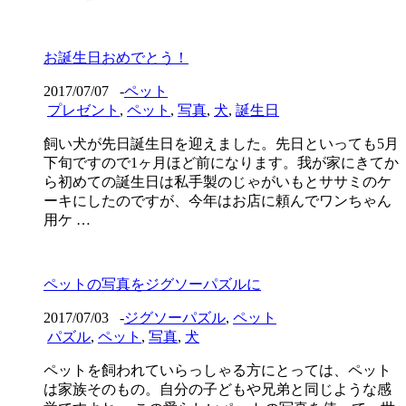
お誕生日おめでとう！
2017/07/07
-
ペット
プレゼント
,
ペット
,
写真
,
犬
,
誕生日
飼い犬が先日誕生日を迎えました。先日といっても5月
下旬ですので1ヶ月ほど前になります。我が家にきてか
ら初めての誕生日は私手製のじゃがいもとササミのケ
ーキにしたのですが、今年はお店に頼んでワンちゃん
用ケ …
ペットの写真をジグソーパズルに
2017/07/03
-
ジグソーパズル
,
ペット
パズル
,
ペット
,
写真
,
犬
ペットを飼われていらっしゃる方にとっては、ペット
は家族そのもの。自分の子どもや兄弟と同じような感