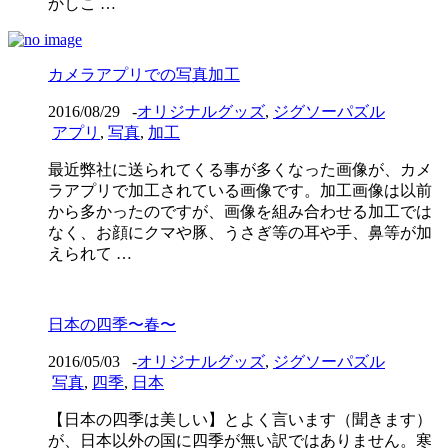
かしこ …
カメラアプリでの写真加工
2016/08/29
-
オリジナルグッズ
,
ジグソーパズル
アプリ
,
写真
,
加工
最近弊社に送られてくる事が多くなった画像が、カメ
ラアプリで加工されている画像です。加工画像は以前
から多かったのですが、画像を組み合わせる加工では
なく、お顔にクマや豚、うさぎ等の耳や手、鼻等が加
えられて …
日本の四季〜春〜
2016/05/03
-
オリジナルグッズ
,
ジグソーパズル
写真
,
四季
,
日本
【日本の四季は美しい】とよく言います（聞きます）
が、日本以外の国に四季が無い訳ではありません。寒