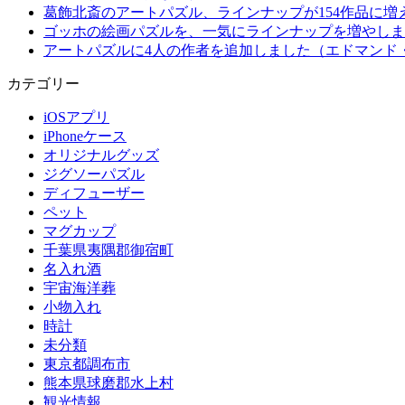
葛飾北斎のアートパズル、ラインナップが154作品に増
ゴッホの絵画パズルを、一気にラインナップを増やしま
アートパズルに4人の作者を追加しました（エドマンド
カテゴリー
iOSアプリ
iPhoneケース
オリジナルグッズ
ジグソーパズル
ディフューザー
ペット
マグカップ
千葉県夷隅郡御宿町
名入れ酒
宇宙海洋葬
小物入れ
時計
未分類
東京都調布市
熊本県球磨郡水上村
観光情報