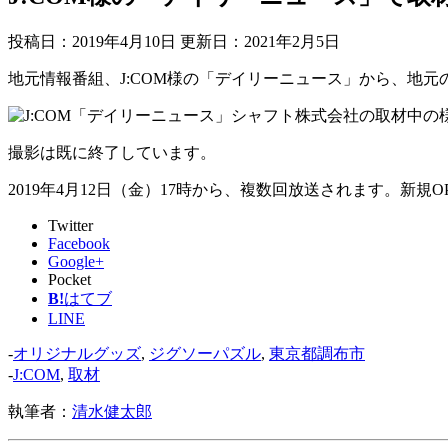
投稿日：2019年4月10日 更新日：
2021年2月5日
地元情報番組、J:COM様の「デイリーニュース」から、地
撮影は既に終了しています。
2019年4月12日（金）17時から、複数回放送されます。新規O
Twitter
Facebook
Google+
Pocket
B!
はてブ
LINE
-
オリジナルグッズ
,
ジグソーパズル
,
東京都調布市
-
J:COM
,
取材
執筆者：
清水健太郎