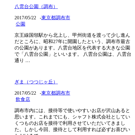
八雲台公園（調布）
2017/05/22
-
東京都調布市
公園
京王線国領駅から北上し、甲州街道を渡って少し進ん
だところに、昭和27年に開園したという、調布市最古
の公園があります。八雲台地区を代表する大きな公園
で「八雲台公園」といいます。 八雲台公園は、八雲台
通り …
ぎま（つつじヶ丘）
2017/05/22
-
東京都調布市
飲食店
調布市内には、接待等で使いやすいお店が沢山あると
思います。これまでにも、シャフト株式会社としてい
くつものお店を接待で利用させていただいてきまし
た。しかし今回、接待として利用すれば必ずお喜びい