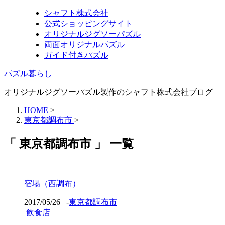
シャフト株式会社
公式ショッピングサイト
オリジナルジグソーパズル
両面オリジナルパズル
ガイド付きパズル
パズル暮らし
オリジナルジグソーパズル製作のシャフト株式会社ブログ
HOME
>
東京都調布市
>
「 東京都調布市 」 一覧
宿場（西調布）
2017/05/26
-
東京都調布市
飲食店