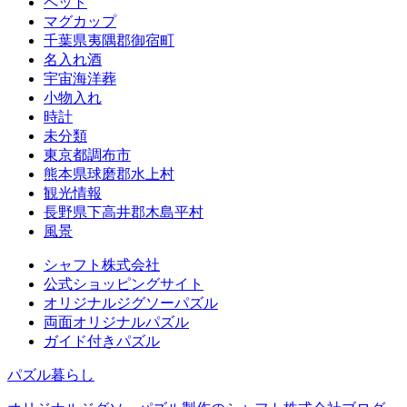
ペット
マグカップ
千葉県夷隅郡御宿町
名入れ酒
宇宙海洋葬
小物入れ
時計
未分類
東京都調布市
熊本県球磨郡水上村
観光情報
長野県下高井郡木島平村
風景
シャフト株式会社
公式ショッピングサイト
オリジナルジグソーパズル
両面オリジナルパズル
ガイド付きパズル
パズル暮らし