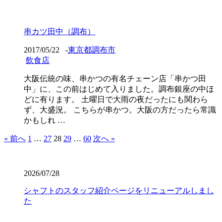
串カツ田中（調布）
2017/05/22
-
東京都調布市
飲食店
大阪伝統の味、串かつの有名チェーン店「串かつ田
中」に、この前はじめて入りました。調布銀座の中ほ
どに有ります。 土曜日で大雨の夜だったにも関わら
ず、大盛況。 こちらが串かつ。大阪の方だったら常識
かもしれ …
« 前へ
1
…
27
28
29
…
60
次へ »
2026/07/28
シャフトのスタッフ紹介ページをリニューアルしまし
た