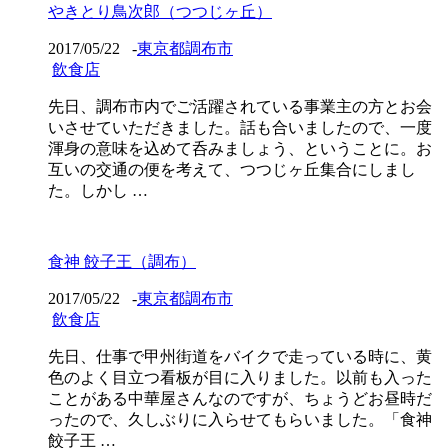
やきとり鳥次郎（つつじヶ丘）
2017/05/22
-
東京都調布市
飲食店
先日、調布市内でご活躍されている事業主の方とお会
いさせていただきました。話も合いましたので、一度
渾身の意味を込めて呑みましょう、ということに。お
互いの交通の便を考えて、つつじヶ丘集合にしまし
た。しかし …
食神 餃子王（調布）
2017/05/22
-
東京都調布市
飲食店
先日、仕事で甲州街道をバイクで走っている時に、黄
色のよく目立つ看板が目に入りました。以前も入った
ことがある中華屋さんなのですが、ちょうどお昼時だ
ったので、久しぶりに入らせてもらいました。「食神
餃子王 …