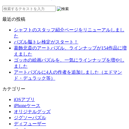
最近の投稿
シャフトのスタッフ紹介ページをリニューアルしまし
た
パズル脳トレ検定がスタート！
葛飾北斎のアートパズル、ラインナップが154作品に増
えました
ゴッホの絵画パズルを、一気にラインナップを増やし
ました
アートパズルに4人の作者を追加しました（エドマン
ド・デュラック等）
カテゴリー
iOSアプリ
iPhoneケース
オリジナルグッズ
ジグソーパズル
ディフューザー