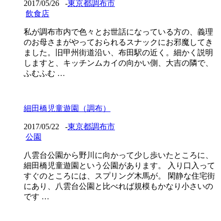
2017/05/26
-
東京都調布市
飲食店
私が調布市内で色々とお世話になっている方の、義理
のお母さまがやっておられるスナックにお邪魔してき
ました。旧甲州街道沿い、布田駅の近く。細かく説明
しますと、キッチンムカイの向かい側、大吉の隣で、
ふむふむ …
細田橋児童遊園（調布）
2017/05/22
-
東京都調布市
公園
八雲台公園から野川に向かって少し歩いたところに、
細田橋児童遊園という公園があります。 入り口入って
すぐのところには、スプリング木馬が。 閑静な住宅街
にあり、八雲台公園と比べれば規模もかなり小さいの
です …