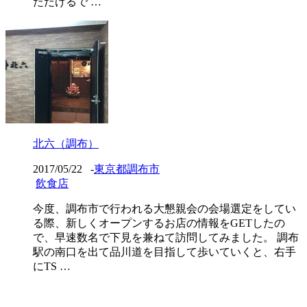
ただけるで …
北六（調布）
2017/05/22
-
東京都調布市
飲食店
今度、調布市で行われる大懇親会の会場選定をしてい
る際、新しくオープンするお店の情報をGETしたの
で、早速数名で下見を兼ねて訪問してみました。 調布
駅の南口を出て品川道を目指して歩いていくと、右手
にTS …