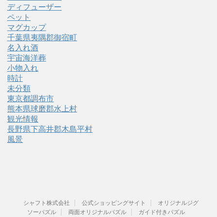
ディフューザー
ペット
マグカップ
千葉県夷隅郡御宿町
名入れ酒
宇宙海洋葬
小物入れ
時計
未分類
東京都調布市
熊本県球磨郡水上村
観光情報
長野県下高井郡木島平村
風景
シャフト株式会社
公式ショッピングサイト
オリジナルジグ
ソーパズル
両面オリジナルパズル
ガイド付きパズル