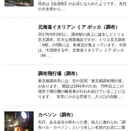
現在は【会員制】のお店になられたようです。 先代
の大女将から …
北海道イタリアン ミア ボッカ（調布）
2017年9月29日に、調布駅の真上に誕生したトリエ
京王調布。巨大な商業施設ですが、トリエ京王調布
「A館」の5階には、飲食店が集まっています。今回
は、大混雑する中、北海道イタリアン ミア ボッカ
（Mi …
調布飛行場（調布）
東京都調布市には、空の玄関「東京都調布飛行場」
があります。 開設は1941年のため、70年以上この
場所で飛行機の離発着が行われ続けていることにな
ります。 非常に小さな空港で、入り口の自動 …
カベソン（調布）
先日、ある会合が終わった後、知人に連れられ「調
布バル・カベソン」という珍しい名前のお店にご案