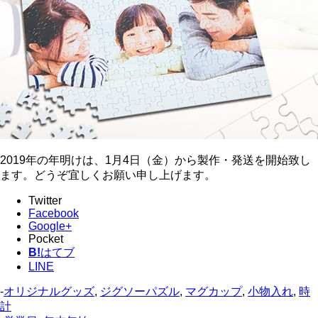
2019年の年明けは、1月4日（金）から製作・発送を開始致し
ます。どうぞ宜しくお願い申し上げます。
Twitter
Facebook
Google+
Pocket
B!
はてブ
LINE
-
オリジナルグッズ
,
ジグソーパズル
,
マグカップ
,
小物入れ
,
時
計