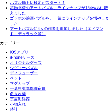
パズル脳トレ検定がスタート！
葛飾北斎のアートパズル、ラインナップが154作品に増
えました
ゴッホの絵画パズルを、一気にラインナップを増やしま
した
アートパズルに4人の作者を追加しました（エドマン
ド・デュラック等）
カテゴリー
iOSアプリ
iPhoneケース
オリジナルグッズ
ジグソーパズル
ディフューザー
ペット
マグカップ
千葉県夷隅郡御宿町
名入れ酒
宇宙海洋葬
小物入れ
時計