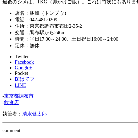
最後のシメは、TKG（卵かけご飯）。これは竹次にもありま
店名：豚風（トンプウ）
電話：042-481-0209
住所：東京都調布市布田2-35-2
交通：調布駅から246m
時間：平日17:00～24:00、土日祝日16:00～24:00
定休：無休
Twitter
Facebook
Google+
Pocket
B!
はてブ
LINE
-
東京都調布市
-
飲食店
執筆者：
清水健太郎
comment