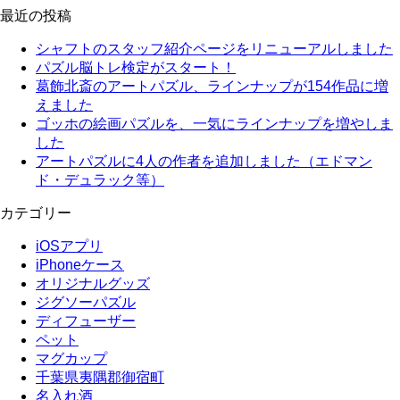
最近の投稿
シャフトのスタッフ紹介ページをリニューアルしました
パズル脳トレ検定がスタート！
葛飾北斎のアートパズル、ラインナップが154作品に増
えました
ゴッホの絵画パズルを、一気にラインナップを増やしま
した
アートパズルに4人の作者を追加しました（エドマン
ド・デュラック等）
カテゴリー
iOSアプリ
iPhoneケース
オリジナルグッズ
ジグソーパズル
ディフューザー
ペット
マグカップ
千葉県夷隅郡御宿町
名入れ酒