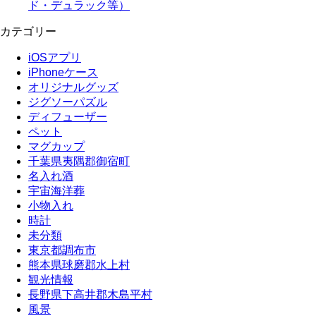
ド・デュラック等）
カテゴリー
iOSアプリ
iPhoneケース
オリジナルグッズ
ジグソーパズル
ディフューザー
ペット
マグカップ
千葉県夷隅郡御宿町
名入れ酒
宇宙海洋葬
小物入れ
時計
未分類
東京都調布市
熊本県球磨郡水上村
観光情報
長野県下高井郡木島平村
風景