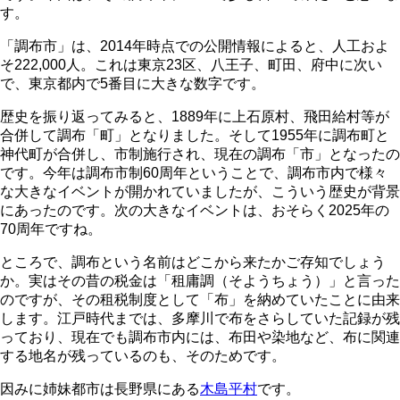
す。
「調布市」は、2014年時点での公開情報によると、人工およ
そ222,000人。これは東京23区、八王子、町田、府中に次い
で、東京都内で5番目に大きな数字です。
歴史を振り返ってみると、1889年に上石原村、飛田給村等が
合併して調布「町」となりました。そして1955年に調布町と
神代町が合併し、市制施行され、現在の調布「市」となったの
です。今年は調布市制60周年ということで、調布市内で様々
な大きなイベントが開かれていましたが、こういう歴史が背景
にあったのです。次の大きなイベントは、おそらく2025年の
70周年ですね。
ところで、調布という名前はどこから来たかご存知でしょう
か。実はその昔の税金は「租庸調（そようちょう）」と言った
のですが、その租税制度として「布」を納めていたことに由来
します。江戸時代までは、多摩川で布をさらしていた記録が残
っており、現在でも調布市内には、布田や染地など、布に関連
する地名が残っているのも、そのためです。
因みに姉妹都市は長野県にある
木島平村
です。