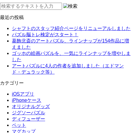
最近の投稿
シャフトのスタッフ紹介ページをリニューアルしました
パズル脳トレ検定がスタート！
葛飾北斎のアートパズル、ラインナップが154作品に増
えました
ゴッホの絵画パズルを、一気にラインナップを増やしま
した
アートパズルに4人の作者を追加しました（エドマン
ド・デュラック等）
カテゴリー
iOSアプリ
iPhoneケース
オリジナルグッズ
ジグソーパズル
ディフューザー
ペット
マグカップ