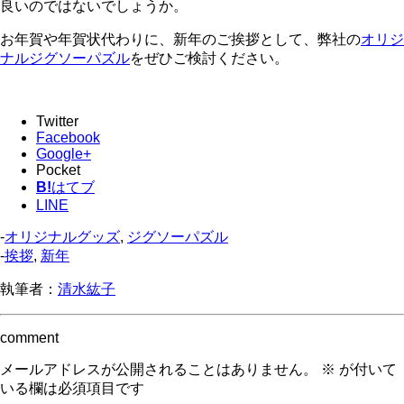
良いのではないでしょうか。
お年賀や年賀状代わりに、新年のご挨拶として、弊社の
オリジ
ナルジグソーパズル
をぜひご検討ください。
Twitter
Facebook
Google+
Pocket
B!
はてブ
LINE
-
オリジナルグッズ
,
ジグソーパズル
-
挨拶
,
新年
執筆者：
清水紘子
comment
メールアドレスが公開されることはありません。
※
が付いて
いる欄は必須項目です