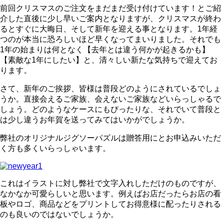
前回クリスマスのご注文をまだまだ受け付けています！とご紹
介した直後に少し早いご案内となりますが、クリスマスが終わ
るとすぐに大晦日、そして新年を迎える事となります。1年経
つのが本当に恐ろしいほど早くなってまいりました。それでも
1年の始まりは何となく【去年とは違う何かが起きるかも】
【素敵な1年にしたい】と、清々しい新たな気持ちで迎えてお
ります。
さて、新年のご挨拶、皆様は普段どのようにされているでしょ
うか。直接会えるご家族、会えないご家族などいらっしゃるで
しょう。どのようなケースにもぴったりな、それでいて普段と
は少し違うお年賀を送ってみてはいかがでしょうか。
弊社のオリジナルジグソーパズルは贈答用にとお申込みいただ
く方も多くいらっしゃいます。
これはイラストに対し弊社で文字入れしただけのものですが、
なかなか可愛らしいと思います。例えばお店だったらお店の看
板やロゴ、商品などをプリントしてお得意様に配ったりされる
のも良いのではないでしょうか。