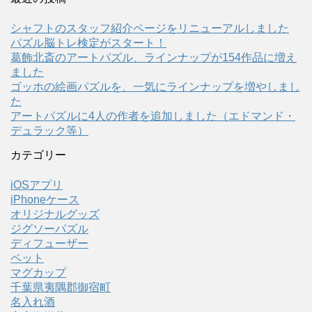
シャフトのスタッフ紹介ページをリニューアルしました
パズル脳トレ検定がスタート！
葛飾北斎のアートパズル、ラインナップが154作品に増え
ました
ゴッホの絵画パズルを、一気にラインナップを増やしまし
た
アートパズルに4人の作者を追加しました（エドマンド・
デュラック等）
カテゴリー
iOSアプリ
iPhoneケース
オリジナルグッズ
ジグソーパズル
ディフューザー
ペット
マグカップ
千葉県夷隅郡御宿町
名入れ酒