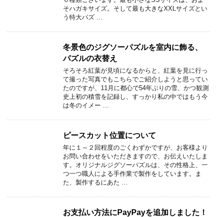
そハガキサイズ。そして最も大きなXXLサイズとい
う特大パズ …
冬景色のジグソーパズルを室内に飾る、
パズルの衣替え
そろそろ紅葉が見頃になるからと、紅葉を見に行っ
て撮った写真でもこちらでご紹介しようと思ってい
たのですが、11月に都心で54年ぶりの雪、かつ観測
史上初の積雪を記録し、すっかり私の中ではもう今
は冬のイメー …
ピースカット位置について
年に１～２回程度のごくわずかですが、お客様より
お問い合わせをいただきますので、お伝えいたしま
す。オリジナルジグソーパズルは、その性格上、一
つ一つ職人による手作業で製作をしています。ま
た、製作するにあた …
お支払い方法にPayPayを追加しました！