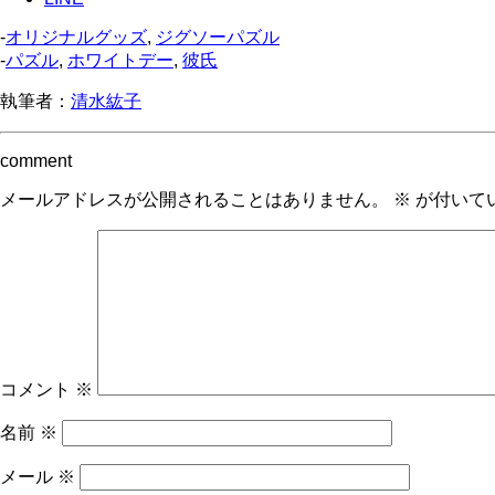
-
オリジナルグッズ
,
ジグソーパズル
-
パズル
,
ホワイトデー
,
彼氏
執筆者：
清水紘子
comment
メールアドレスが公開されることはありません。
※
が付いて
コメント
※
名前
※
メール
※