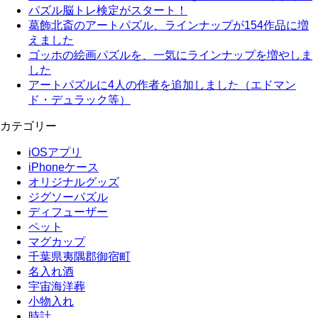
パズル脳トレ検定がスタート！
葛飾北斎のアートパズル、ラインナップが154作品に増
えました
ゴッホの絵画パズルを、一気にラインナップを増やしま
した
アートパズルに4人の作者を追加しました（エドマン
ド・デュラック等）
カテゴリー
iOSアプリ
iPhoneケース
オリジナルグッズ
ジグソーパズル
ディフューザー
ペット
マグカップ
千葉県夷隅郡御宿町
名入れ酒
宇宙海洋葬
小物入れ
時計