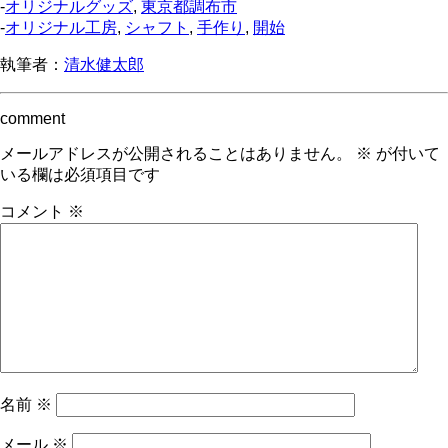
-
オリジナルグッズ
,
東京都調布市
-
オリジナル工房
,
シャフト
,
手作り
,
開始
執筆者：
清水健太郎
comment
メールアドレスが公開されることはありません。
※
が付いて
いる欄は必須項目です
コメント
※
名前
※
メール
※