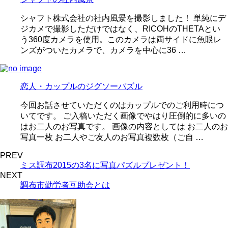
シャフト株式会社の社内風景を撮影しました！ 単純にデ
ジカメで撮影しただけではなく、RICOHのTHETAとい
う360度カメラを使用。このカメラは両サイドに魚眼レ
ンズがついたカメラで、カメラを中心に36 …
恋人・カップルのジグソーパズル
今回お話させていただくのはカップルでのご利用時につ
いてです。 ご入稿いただく画像でやはり圧倒的に多いの
はお二人のお写真です。 画像の内容としては お二人のお
写真一枚 お二人やご友人のお写真複数枚（ご自 …
PREV
ミス調布2015の3名に写真パズルプレゼント！
NEXT
調布市勤労者互助会とは