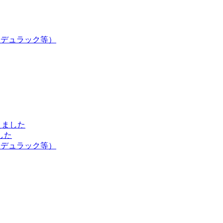
・デュラック等）
えました
した
・デュラック等）