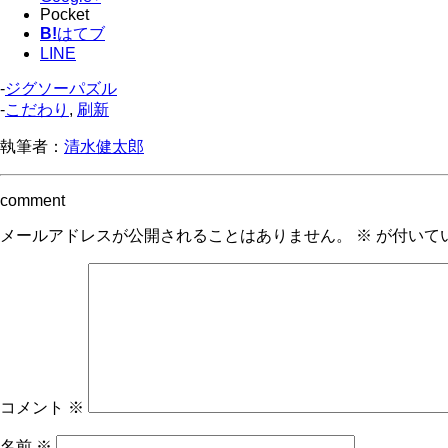
Pocket
B!
はてブ
LINE
-
ジグソーパズル
-
こだわり
,
刷新
執筆者：
清水健太郎
comment
メールアドレスが公開されることはありません。
※
が付いて
コメント
※
名前
※