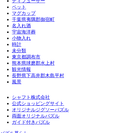
ディフューザー
ペット
マグカップ
千葉県夷隅郡御宿町
名入れ酒
宇宙海洋葬
小物入れ
時計
未分類
東京都調布市
熊本県球磨郡水上村
観光情報
長野県下高井郡木島平村
風景
シャフト株式会社
公式ショッピングサイト
オリジナルジグソーパズル
両面オリジナルパズル
ガイド付きパズル