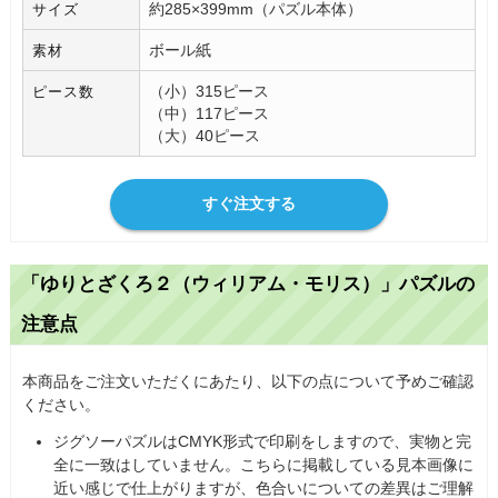
約285×399mm（パズル本体）
サイズ
ボール紙
素材
（小）315ピース
ピース数
（中）117ピース
（大）40ピース
すぐ注文する
「ゆりとざくろ２（ウィリアム・モリス）」パズルの
注意点
本商品をご注文いただくにあたり、以下の点について予めご確認
ください。
ジグソーパズルはCMYK形式で印刷をしますので、実物と完
全に一致はしていません。こちらに掲載している見本画像に
近い感じで仕上がりますが、色合いについての差異はご理解