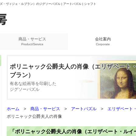
・ヴィジェ・ルブラン）のジグソーパズル | アートパズル | シャフト
商品・サービス
会社案内
Product/Service
Corporate
ポリニャック公爵夫人の肖像（エリザベート
ブラン）
有名な絵画等を印刷した
ジグソーパズル
ホーム
>
商品・サービス
>
アートパズル
>
エリザベート
ポリニャック公爵夫人の肖像
「ポリニャック公爵夫人の肖像（エリザベート・ルイ