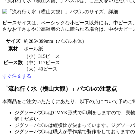
「流れ行く水（横山大観）」パズルは、ご注文をいただいて
ピースサイズは、ベーシックな小ピース以外にも、中ピース
さなお子さまやご高齢者の方に贈られる場合は、中や大ピー
サイズ
約285×399mm（パズル本体）
素材
ボール紙
（小）315ピース
ピース数
（中）117ピース
（大）40ピース
すぐ注文する
「流れ行く水（横山大観）」パズルの注意点
本商品をご注文いただくにあたり、以下の点について予めご
ジグソーパズルはCMYK形式で印刷をしますので、実
解ください。
ジグソーパズルは縦横比が決まっています。ジグソーパ
ジグソーパズルは職人が手作業で製作をしておりますの