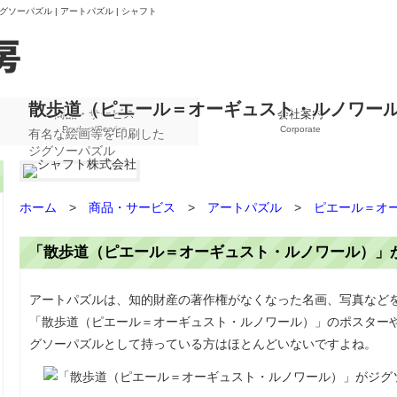
ーパズル | アートパズル | シャフト
散歩道（ピエール＝オーギュスト・ルノワー
商品・サービス
会社案内
Product/Service
Corporate
有名な絵画等を印刷した
ジグソーパズル
ホーム
>
商品・サービス
>
アートパズル
>
ピエール＝オ
「散歩道（ピエール＝オーギュスト・ルノワール）」
アートパズルは、知的財産の著作権がなくなった名画、写真など
「散歩道（ピエール＝オーギュスト・ルノワール）」のポスター
グソーパズルとして持っている方はほとんどいないですよね。