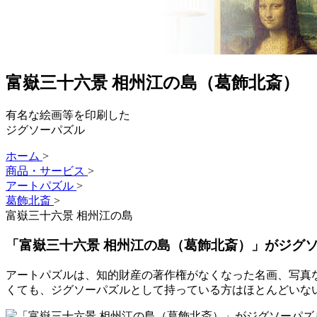
富嶽三十六景 相州江の島（葛飾北斎）
有名な絵画等を印刷した
ジグソーパズル
ホーム
>
商品・サービス
>
アートパズル
>
葛飾北斎
>
富嶽三十六景 相州江の島
「富嶽三十六景 相州江の島（葛飾北斎）」がジグ
アートパズルは、知的財産の著作権がなくなった名画、写真
くても、ジグソーパズルとして持っている方はほとんどいな