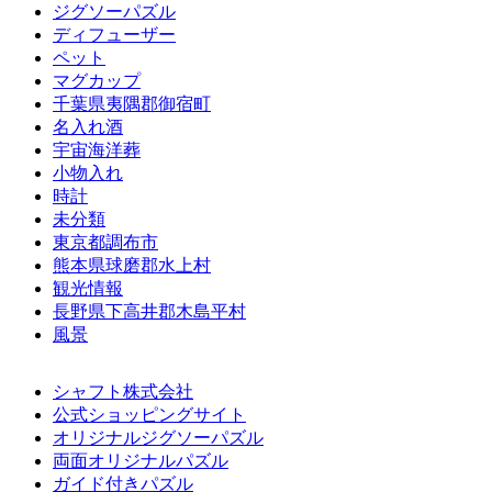
ジグソーパズル
ディフューザー
ペット
マグカップ
千葉県夷隅郡御宿町
名入れ酒
宇宙海洋葬
小物入れ
時計
未分類
東京都調布市
熊本県球磨郡水上村
観光情報
長野県下高井郡木島平村
風景
シャフト株式会社
公式ショッピングサイト
オリジナルジグソーパズル
両面オリジナルパズル
ガイド付きパズル