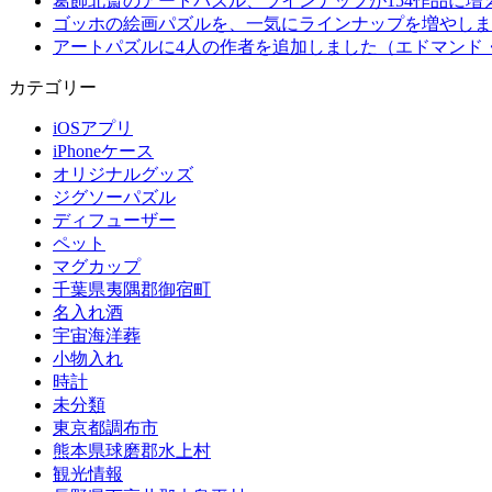
葛飾北斎のアートパズル、ラインナップが154作品に増
ゴッホの絵画パズルを、一気にラインナップを増やしま
アートパズルに4人の作者を追加しました（エドマンド
カテゴリー
iOSアプリ
iPhoneケース
オリジナルグッズ
ジグソーパズル
ディフューザー
ペット
マグカップ
千葉県夷隅郡御宿町
名入れ酒
宇宙海洋葬
小物入れ
時計
未分類
東京都調布市
熊本県球磨郡水上村
観光情報