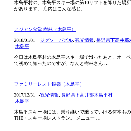
木島平村の、木島平スキー場の第10リフトを降りた場所
があります。 店内はこんな感じ。 …
アジアン食堂 樹林（木島平）
2018/01/01
-
ジグソーパズル
,
観光情報
,
長野県下高井郡
木島平
今日は木島平村の木島平スキー場で滑ったあと、オーベ
て初めて知ったのですが、なんと樹林さん …
ファミリーレスト銀嶺（木島平）
2017/12/31
-
観光情報
,
長野県下高井郡木島平村
木島平
木島平スキー場には、乗り継いで乗っていける何本もの
THE・スキー場レストラン。 メニュー …