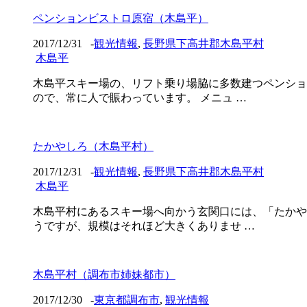
ペンションビストロ原宿（木島平）
2017/12/31
-
観光情報
,
長野県下高井郡木島平村
木島平
木島平スキー場の、リフト乗り場脇に多数建つペンショ
ので、常に人で賑わっています。 メニュ …
たかやしろ（木島平村）
2017/12/31
-
観光情報
,
長野県下高井郡木島平村
木島平
木島平村にあるスキー場へ向かう玄関口には、「たかや
うですが、規模はそれほど大きくありませ …
木島平村（調布市姉妹都市）
2017/12/30
-
東京都調布市
,
観光情報