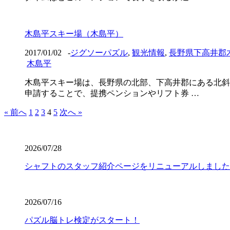
木島平スキー場（木島平）
2017/01/02
-
ジグソーパズル
,
観光情報
,
長野県下高井郡
木島平
木島平スキー場は、長野県の北部、下高井郡にある北斜
申請することで、提携ペンションやリフト券 …
« 前へ
1
2
3
4
5
次へ »
2026/07/28
シャフトのスタッフ紹介ページをリニューアルしました
2026/07/16
パズル脳トレ検定がスタート！