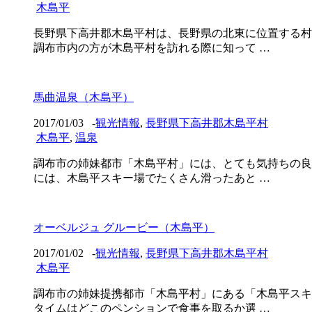
木島平
長野県下高井郡木島平村は、長野県の北東に位置する村
調布市内の方が木島平村を訪れる際に知って …
馬曲温泉（木島平）
2017/01/03
-
観光情報
,
長野県下高井郡木島平村
木島平
,
温泉
調布市の姉妹都市「木島平村」には、とても気持ちの良
には、木島平スキー場でたくさん滑ったあと …
オーベルジュ グルービー（木島平）
2017/01/02
-
観光情報
,
長野県下高井郡木島平村
木島平
調布市の姉妹提携都市「木島平村」にある「木島平スキ
タイムはどこのペンションで食事を取るか選 …