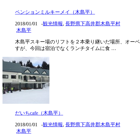
ペンションミルキーメイ（木島平）
2018/01/01
-
観光情報
,
長野県下高井郡木島平村
木島平
木島平スキー場のリフトを２本乗り継いだ場所、オーベ
すが、今回は宿泊でなくランチタイムに食 …
だいちcafe（木島平）
2018/01/01
-
観光情報
,
長野県下高井郡木島平村
木島平