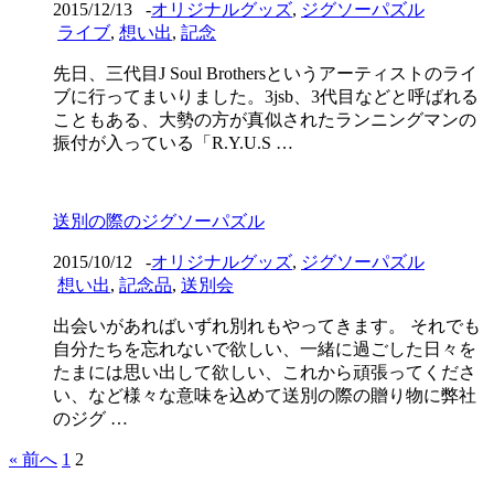
2015/12/13
-
オリジナルグッズ
,
ジグソーパズル
ライブ
,
想い出
,
記念
先日、三代目J Soul Brothersというアーティストのライ
ブに行ってまいりました。3jsb、3代目などと呼ばれる
こともある、大勢の方が真似されたランニングマンの
振付が入っている「R.Y.U.S …
送別の際のジグソーパズル
2015/10/12
-
オリジナルグッズ
,
ジグソーパズル
想い出
,
記念品
,
送別会
出会いがあればいずれ別れもやってきます。 それでも
自分たちを忘れないで欲しい、一緒に過ごした日々を
たまには思い出して欲しい、これから頑張ってくださ
い、など様々な意味を込めて送別の際の贈り物に弊社
のジグ …
« 前へ
1
2