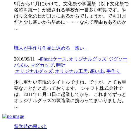
9月から11月にかけて、文化祭や学園祭（以下文化祭で
名称を統一）が催される学校が一番多い時期です。や
はり文化の日が11月にあるからでしょうか。でも11月
だと少し寒いから早めに・・・なんて理由もあるのか
…
職人が手作り作品に込める「想い」
2016/09/11
-
iPhoneケース
,
オリジナルグッズ
,
ジグソー
パズル
,
マグカップ
,
時計
オリジナルグッズ
,
オリジナル工房
,
想い出
,
手作り
少し重たい表現のタイトルですね。ですが、とても重
要なことだと思っております。 シャフト株式会社で
は、2011年11月11日に起業してから、これまでずっと
オリジナルグッズの製造業に携わってまいりました。
…
留学時の思い出