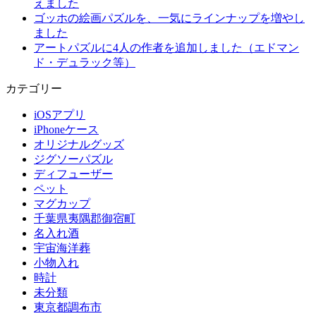
えました
ゴッホの絵画パズルを、一気にラインナップを増やし
ました
アートパズルに4人の作者を追加しました（エドマン
ド・デュラック等）
カテゴリー
iOSアプリ
iPhoneケース
オリジナルグッズ
ジグソーパズル
ディフューザー
ペット
マグカップ
千葉県夷隅郡御宿町
名入れ酒
宇宙海洋葬
小物入れ
時計
未分類
東京都調布市