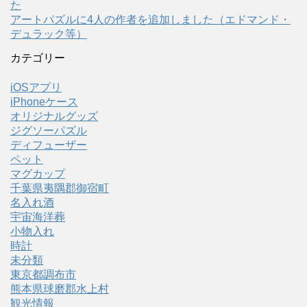
た
アートパズルに4人の作者を追加しました（エドマンド・
デュラック等）
カテゴリー
iOSアプリ
iPhoneケース
オリジナルグッズ
ジグソーパズル
ディフューザー
ペット
マグカップ
千葉県夷隅郡御宿町
名入れ酒
宇宙海洋葬
小物入れ
時計
未分類
東京都調布市
熊本県球磨郡水上村
観光情報