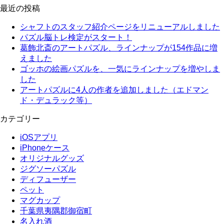
最近の投稿
シャフトのスタッフ紹介ページをリニューアルしました
パズル脳トレ検定がスタート！
葛飾北斎のアートパズル、ラインナップが154作品に増
えました
ゴッホの絵画パズルを、一気にラインナップを増やしま
した
アートパズルに4人の作者を追加しました（エドマン
ド・デュラック等）
カテゴリー
iOSアプリ
iPhoneケース
オリジナルグッズ
ジグソーパズル
ディフューザー
ペット
マグカップ
千葉県夷隅郡御宿町
名入れ酒