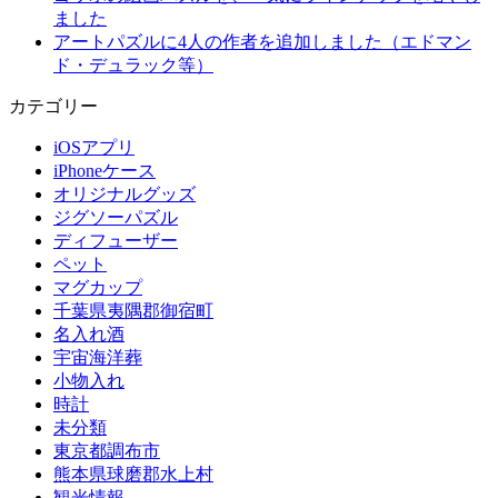
ました
アートパズルに4人の作者を追加しました（エドマン
ド・デュラック等）
カテゴリー
iOSアプリ
iPhoneケース
オリジナルグッズ
ジグソーパズル
ディフューザー
ペット
マグカップ
千葉県夷隅郡御宿町
名入れ酒
宇宙海洋葬
小物入れ
時計
未分類
東京都調布市
熊本県球磨郡水上村
観光情報