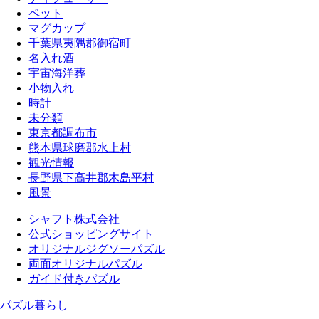
ペット
マグカップ
千葉県夷隅郡御宿町
名入れ酒
宇宙海洋葬
小物入れ
時計
未分類
東京都調布市
熊本県球磨郡水上村
観光情報
長野県下高井郡木島平村
風景
シャフト株式会社
公式ショッピングサイト
オリジナルジグソーパズル
両面オリジナルパズル
ガイド付きパズル
パズル暮らし