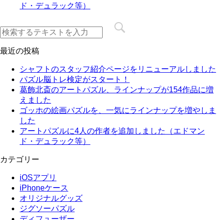
ド・デュラック等）
最近の投稿
シャフトのスタッフ紹介ページをリニューアルしました
パズル脳トレ検定がスタート！
葛飾北斎のアートパズル、ラインナップが154作品に増
えました
ゴッホの絵画パズルを、一気にラインナップを増やしま
した
アートパズルに4人の作者を追加しました（エドマン
ド・デュラック等）
カテゴリー
iOSアプリ
iPhoneケース
オリジナルグッズ
ジグソーパズル
ディフューザー