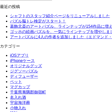
最近の投稿
シャフトのスタッフ紹介ページをリニューアルしました
パズル脳トレ検定がスタート！
葛飾北斎のアートパズル、ラインナップが154作品に増
ゴッホの絵画パズルを、一気にラインナップを増やしま
アートパズルに4人の作者を追加しました（エドマンド
カテゴリー
iOSアプリ
iPhoneケース
オリジナルグッズ
ジグソーパズル
ディフューザー
ペット
マグカップ
千葉県夷隅郡御宿町
名入れ酒
宇宙海洋葬
小物入れ