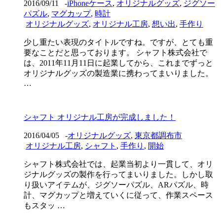
2016/09/11
-
iPhoneケース
,
オリジナルグッズ
,
ジグソー
パズル
,
マグカップ
,
時計
オリジナルグッズ
,
オリジナル工房
,
想い出
,
手作り
少し重たい表現のタイトルですね。ですが、とても重
要なことだと思っております。 シャフト株式会社で
は、2011年11月11日に起業してから、これまでずっと
オリジナルグッズの製造業に携わってまいりました。
…
シャフト オリジナル工房が完成しました！
2016/04/05
-
オリジナルグッズ
,
東京都調布市
オリジナル工房
,
シャフト
,
手作り
,
開始
シャフト株式会社では、起業当初より一貫して、オリ
ジナルグッズの製作を行ってまいりました。しかし取
り扱いアイテムが、ジグソーパズル、ARパズル、時
計、マグカップと増えていくに従って、作業スペース
もスタッ …