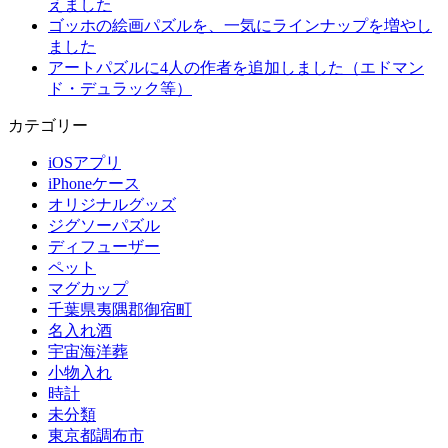
えました
ゴッホの絵画パズルを、一気にラインナップを増やし
ました
アートパズルに4人の作者を追加しました（エドマン
ド・デュラック等）
カテゴリー
iOSアプリ
iPhoneケース
オリジナルグッズ
ジグソーパズル
ディフューザー
ペット
マグカップ
千葉県夷隅郡御宿町
名入れ酒
宇宙海洋葬
小物入れ
時計
未分類
東京都調布市