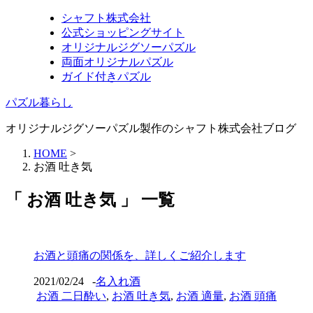
シャフト株式会社
公式ショッピングサイト
オリジナルジグソーパズル
両面オリジナルパズル
ガイド付きパズル
パズル暮らし
オリジナルジグソーパズル製作のシャフト株式会社ブログ
HOME
>
お酒 吐き気
「 お酒 吐き気 」 一覧
お酒と頭痛の関係を、詳しくご紹介します
2021/02/24
-
名入れ酒
お酒 二日酔い
,
お酒 吐き気
,
お酒 適量
,
お酒 頭痛