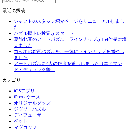
最近の投稿
シャフトのスタッフ紹介ページをリニューアルしまし
た
パズル脳トレ検定がスタート！
葛飾北斎のアートパズル、ラインナップが154作品に増
えました
ゴッホの絵画パズルを、一気にラインナップを増やし
ました
アートパズルに4人の作者を追加しました（エドマン
ド・デュラック等）
カテゴリー
iOSアプリ
iPhoneケース
オリジナルグッズ
ジグソーパズル
ディフューザー
ペット
マグカップ