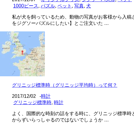
1000ピース
,
パズル
,
ペット
,
写真
,
犬
私が犬を飼っているため、動物の写真がお客様から入稿
をジグソーパズルにしたい】とご注文いた …
グリニッジ標準時（グリニッジ平均時）って何？
2017/12/02
-
時計
グリニッジ標準時
,
時計
よく、国際的な時刻の話をする時に、グリニッジ標準時
からずいらっしゃるのではないでしょうか …