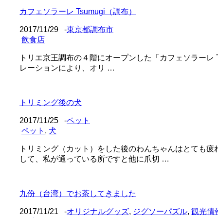
カフェソラーレ Tsumugi（調布）
2017/11/29
-
東京都調布市
飲食店
トリエ京王調布の４階にオープンした「カフェソラーレ T
レーションにより、オリ …
トリミング後の犬
2017/11/25
-
ペット
ペット
,
犬
トリミング（カット）をした後のわんちゃんはとても疲
して、私が通っている所ですと他に爪切 …
九份（台湾）でお茶してきました
2017/11/21
-
オリジナルグッズ
,
ジグソーパズル
,
観光情