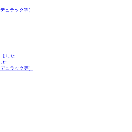
・デュラック等）
えました
した
・デュラック等）