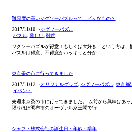
難易度の高いジグソーパズルって、どんなもの？
2017/11/18
-
ジグソーパズル
パズル
,
難しい
,
難度
ジグソーパズルが得意！もしくは大好き！という方は、
パズルは得意、不得意がハッキリと分か …
東京蚤の市に行ってきました
2017/11/12
-
オリジナルグッズ
,
ジグソーパズル
,
東京都
イベント
先週東京蚤の市に行ってきました。 以前から興味はあ
限りほぼ調布市のオーヴァル京王閣で行 …
シャフト株式会社の誕生日・年齢・学年