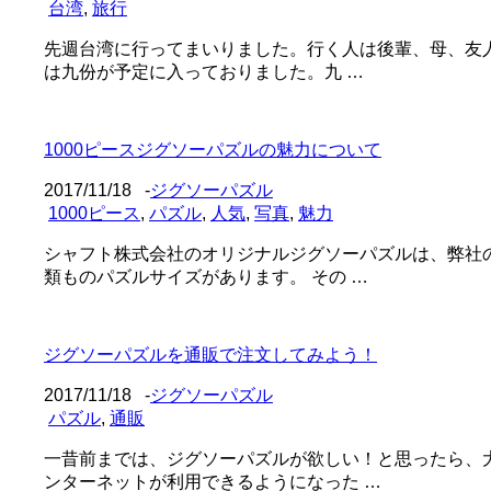
台湾
,
旅行
先週台湾に行ってまいりました。行く人は後輩、母、友人
は九份が予定に入っておりました。九 …
1000ピースジグソーパズルの魅力について
2017/11/18
-
ジグソーパズル
1000ピース
,
パズル
,
人気
,
写真
,
魅力
シャフト株式会社のオリジナルジグソーパズルは、弊社
類ものパズルサイズがあります。 その …
ジグソーパズルを通販で注文してみよう！
2017/11/18
-
ジグソーパズル
パズル
,
通販
一昔前までは、ジグソーパズルが欲しい！と思ったら、
ンターネットが利用できるようになった …