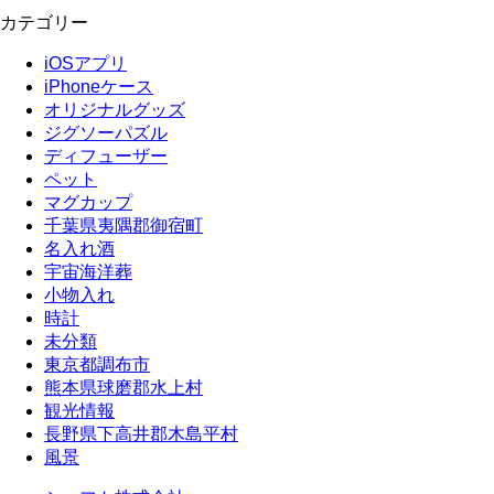
カテゴリー
iOSアプリ
iPhoneケース
オリジナルグッズ
ジグソーパズル
ディフューザー
ペット
マグカップ
千葉県夷隅郡御宿町
名入れ酒
宇宙海洋葬
小物入れ
時計
未分類
東京都調布市
熊本県球磨郡水上村
観光情報
長野県下高井郡木島平村
風景