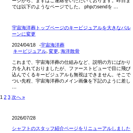
ージから、まずはご連絡をいただいております。昨日ま
では以下のようなページでした。 phpのsendを …
宇宙海洋葬トップページのキービジュアルを大きなバル
ーンに変更
2024/04/18
-
宇宙海洋葬
キービジュアル
,
変更
,
海洋散骨
これまで、宇宙海洋葬の仕組みなど、説明の方にばかり
力を入れておりましたが、ファーストビューで目に飛び
込んでくるキービジュアルも無視はできません。そこで
つい先程、宇宙海洋葬のメイン画像を下記のように差し
…
1
2
3
次へ »
2026/07/28
シャフトのスタッフ紹介ページをリニューアルしました