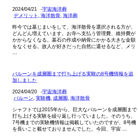
2024/04/21
-
宇宙海洋葬
デメリット
,
海洋散骨
,
海洋葬
昨今では墓じまいをして、海洋散骨を選択される方が、
どんどん増えています。お寺へ支払う管理費、維持費が
かからなくなる。墓石の作成や納骨にかかる大きな金額
をなくせる。故人が好きだった自然に還せるなど、メリ
…
バルーンを成層圏まで打ち上げる実験の8号機情報を追
加しました
2024/04/20
-
宇宙海洋葬
バルーン
,
実験機
,
成層圏
,
海洋散骨
シャフトでは2015年から、巨大なバルーンを成層圏まで
打ち上げる実験を繰り返し行っていました。そのうち、
7号機までの実験機情報は掲載していたのですが、8号機
を長いこと載せておりませんでした。今回、宇宙 …