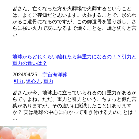
皆さん、亡くなった方を火葬場で火葬するということ
は、よくご存知だと思います。火葬することで、形のわ
かるご遺骨になるのですが、この御遺骨を通り越し、さ
らに強い火力で灰になるまで焼くことを、焼き切りと言
い …
地球からどれくらい離れたら無重力になるの！？引力と
重力の違いは？
2024/04/25
-
宇宙海洋葬
引力
,
遠心力
,
重力
皆さんが今、地球上に立っていられるのは重力があるか
らですよね。ただ、重力と引力という、ちょっと似た言
葉がありますが、その違いは意識したことはあります
か？ 実は地球の中心に向かって引き付ける力のことは「
…