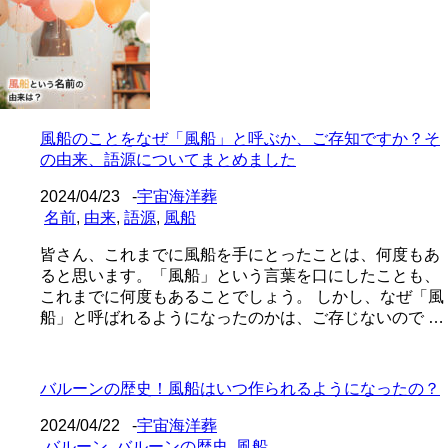
風船のことをなぜ「風船」と呼ぶか、ご存知ですか？そ
の由来、語源についてまとめました
2024/04/23
-
宇宙海洋葬
名前
,
由来
,
語源
,
風船
皆さん、これまでに風船を手にとったことは、何度もあ
ると思います。「風船」という言葉を口にしたことも、
これまでに何度もあることでしょう。 しかし、なぜ「風
船」と呼ばれるようになったのかは、ご存じないので …
バルーンの歴史！風船はいつ作られるようになったの？
2024/04/22
-
宇宙海洋葬
バルーン
,
バルーンの歴史
,
風船