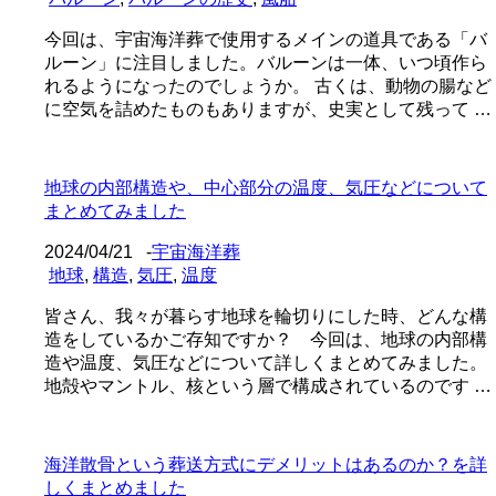
今回は、宇宙海洋葬で使用するメインの道具である「バ
ルーン」に注目しました。バルーンは一体、いつ頃作ら
れるようになったのでしょうか。 古くは、動物の腸など
に空気を詰めたものもありますが、史実として残って …
地球の内部構造や、中心部分の温度、気圧などについて
まとめてみました
2024/04/21
-
宇宙海洋葬
地球
,
構造
,
気圧
,
温度
皆さん、我々が暮らす地球を輪切りにした時、どんな構
造をしているかご存知ですか？ 今回は、地球の内部構
造や温度、気圧などについて詳しくまとめてみました。
地殻やマントル、核という層で構成されているのです …
海洋散骨という葬送方式にデメリットはあるのか？を詳
しくまとめました