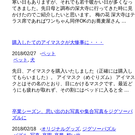
寒い日もありますが、それでも若干暖かい日が多くなっ
てきました。先日母と調布の深大寺に行ってきた時に見
かけたのでご紹介したいと思います。 梅の花 深大寺はテ
ラス席であればワンちゃん同伴OKのお蕎麦屋さん …
購入したてのアイマスクが大惨事に・・・
2018/02/27
-
ペット
ペット
,
犬
先日、アイマスクを購入いたしました（正確には購入し
てもらいました）。 アイマスク（めぐりズム） アイマス
クとはその名のとおり、目にかけるマスクです。最近ど
うにも疲れが取れず、その割にはベッドに入ると全 …
卒業シーズン、思い出のお写真や集合写真をジグソーパ
ズルに
2018/02/18
-
オリジナルグッズ
,
ジグソーパズル