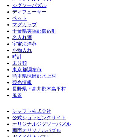
ジグソーパズル
ディフューザー
ペット
マグカップ
千葉県夷隅郡御宿町
名入れ酒
宇宙海洋葬
小物入れ
時計
未分類
東京都調布市
熊本県球磨郡水上村
観光情報
長野県下高井郡木島平村
風景
シャフト株式会社
公式ショッピングサイト
オリジナルジグソーパズル
両面オリジナルパズル
ガイド付きパズル