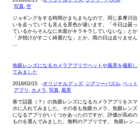
写真
,
空
ジョギングをする時間がまちまちなので、同じ多摩川沿
いを走っていても見える景色が違います。「今日は曇っ
ているからそんなに水面がキラキラしていないな」とか
「夕焼けがすごく綺麗だな」とか。雨の日は走りません
…
魚眼レンズになるカメラアプリでペットや風景を撮影し
てみました
2018/02/15
-
オリジナルグッズ
,
ジグソーパズル
,
ペット
アプリ
,
カメラ
,
写真
,
風景
巷で話題（？）の魚眼レンズになるカメラアプリをスマ
ホに入れてみました。その名も魚眼カメラ。魚眼レンズ
になるアプリがいくつかあったのですが、評価が高めの
ものを選んでみました。無料のアプリです。 魚眼レン …