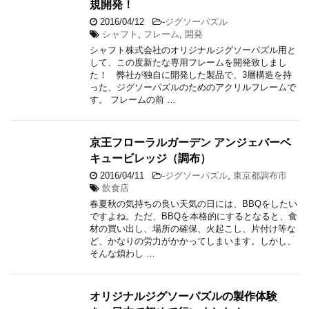
規開発！
2016/04/12
-
ジグソーパズル
シャフト
,
フレーム
,
開発
シャフト株式会社のオリジナルジグソーパズル用と
して、この度新たな専用フレームを開発致しまし
た！ 弊社が独自に開発した製品で、3層構造を持
った、ジグソーパズルのためのアクリルフレームで
す。 フレームの前 …
京王フローラルガーデン アンジェバーベ
キュービレッジ（調布）
2016/04/11
-
ジグソーパズル
,
東京都調布市
飲食店
春夏秋の気持ちの良い天気の日には、BBQをしたい
ですよね。ただ、BBQを本格的にするとなると、食
材の買い出し、場所の確保、火起こし、片付け等な
ど、かなりの労力がかかってしまいます。しかし、
そんな煩わし …
オリジナルジグソーパズルの製作体験