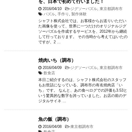
を、日本で初めて行いました！
2016/04/10
-
ジグソーパズル
,
東京都調布市
パズル
,
手作り
,
製作体験
シャフト株式会社では、お客様からお送りいただい
た画像を使って、世界に一つだけのオリジナルジグ
ソーパズルを作成するサービスを、2012年から継続
して行っております。 その当時から考えてはいたの
ですが、2 …
焼肉いち（調布）
2016/04/09
-
ジグソーパズル
,
東京都調布市
飲食店
本日ご紹介するのは、シャフト株式会社のスタッフ
もお世話になっている、調布市の有名焼肉店「い
ち」です。 なんと、あの食べログでの評価も3.53と
いう驚異的な数字を誇っていました。お店の前のデ
ジタルサイネ …
魚の飯（調布）
2016/04/08
-
東京都調布市
飲食店