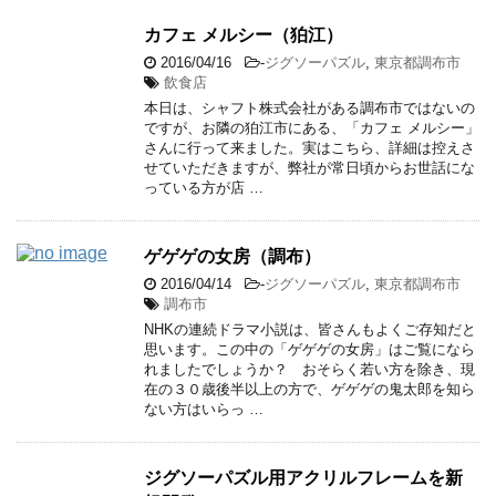
カフェ メルシー（狛江）
2016/04/16
-
ジグソーパズル
,
東京都調布市
飲食店
本日は、シャフト株式会社がある調布市ではないの
ですが、お隣の狛江市にある、「カフェ メルシー」
さんに行って来ました。実はこちら、詳細は控えさ
せていただきますが、弊社が常日頃からお世話にな
っている方が店 …
ゲゲゲの女房（調布）
2016/04/14
-
ジグソーパズル
,
東京都調布市
調布市
NHKの連続ドラマ小説は、皆さんもよくご存知だと
思います。この中の「ゲゲゲの女房」はご覧になら
れましたでしょうか？ おそらく若い方を除き、現
在の３０歳後半以上の方で、ゲゲゲの鬼太郎を知ら
ない方はいらっ …
ジグソーパズル用アクリルフレームを新