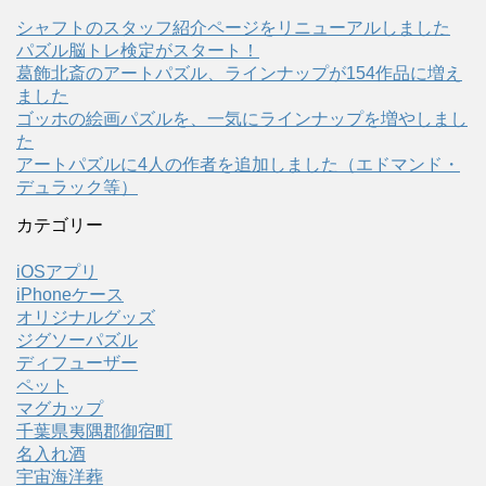
シャフトのスタッフ紹介ページをリニューアルしました
パズル脳トレ検定がスタート！
葛飾北斎のアートパズル、ラインナップが154作品に増え
ました
ゴッホの絵画パズルを、一気にラインナップを増やしまし
た
アートパズルに4人の作者を追加しました（エドマンド・
デュラック等）
カテゴリー
iOSアプリ
iPhoneケース
オリジナルグッズ
ジグソーパズル
ディフューザー
ペット
マグカップ
千葉県夷隅郡御宿町
名入れ酒
宇宙海洋葬