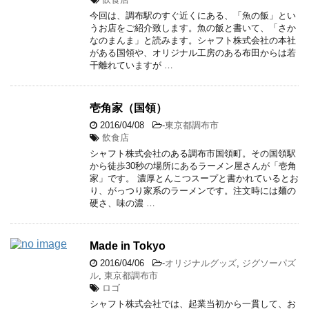
今回は、調布駅のすぐ近くにある、「魚の飯」とい
うお店をご紹介致します。魚の飯と書いて、「さか
なのまんま」と読みます。シャフト株式会社の本社
がある国領や、オリジナル工房のある布田からは若
干離れていますが …
壱角家（国領）
2016/04/08
-
東京都調布市
飲食店
シャフト株式会社のある調布市国領町。その国領駅
から徒歩30秒の場所にあるラーメン屋さんが「壱角
家」です。 濃厚とんこつスープと書かれているとお
り、がっつり家系のラーメンです。注文時には麺の
硬さ、味の濃 …
Made in Tokyo
2016/04/06
-
オリジナルグッズ
,
ジグソーパズ
ル
,
東京都調布市
ロゴ
シャフト株式会社では、起業当初から一貫して、お