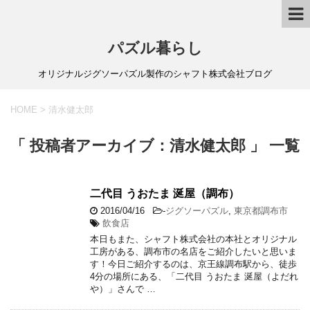
パズル暮らし
オリジナルジグソーパズル製作のシャフト株式会社ブログ
HOME
>
清水健太郎
「 投稿者アーカイブ：清水健太郎 」 一覧
二代目 うおたま 涎屋（調布）
2016/04/16
-
ジグソーパズル
,
東京都調布市
飲食店
本日もまた、シャフト株式会社の本社とオリジナル
工房がある、調布市の名店をご紹介したいと思いま
す！今日ご紹介するのは、京王線調布駅から、徒歩
4分の場所にある、「二代目 うおたま 涎屋（よだれ
や）」さんで …