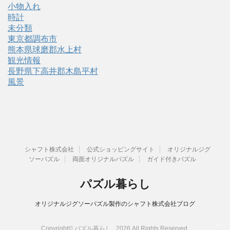
小物入れ
時計
未分類
東京都調布市
熊本県球磨郡水上村
観光情報
長野県下高井郡木島平村
風景
シャフト株式会社
公式ショッピングサイト
オリジナルジグ
ソーパズル
両面オリジナルパズル
ガイド付きパズル
パズル暮らし
オリジナルジグソーパズル製作のシャフト株式会社ブログ
Copyright© パズル暮らし , 2026 All Rights Reserved.