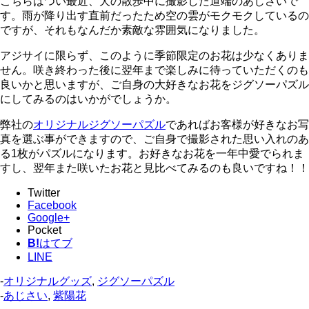
こちらはつい最近、犬の散歩中に撮影した道端のあじさいで
す。雨が降り出す直前だったため空の雲がモクモクしているの
ですが、それもなんだか素敵な雰囲気になりました。
アジサイに限らず、このように季節限定のお花は少なくありま
せん。咲き終わった後に翌年まで楽しみに待っていただくのも
良いかと思いますが、ご自身の大好きなお花をジグソーパズル
にしてみるのはいかがでしょうか。
弊社の
オリジナルジグソーパズル
であればお客様が好きなお写
真を選ぶ事ができますので、ご自身で撮影された思い入れのあ
る1枚がパズルになります。お好きなお花を一年中愛でられま
すし、翌年また咲いたお花と見比べてみるのも良いですね！！
Twitter
Facebook
Google+
Pocket
B!
はてブ
LINE
-
オリジナルグッズ
,
ジグソーパズル
-
あじさい
,
紫陽花