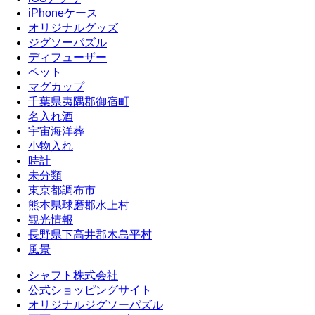
iPhoneケース
オリジナルグッズ
ジグソーパズル
ディフューザー
ペット
マグカップ
千葉県夷隅郡御宿町
名入れ酒
宇宙海洋葬
小物入れ
時計
未分類
東京都調布市
熊本県球磨郡水上村
観光情報
長野県下高井郡木島平村
風景
シャフト株式会社
公式ショッピングサイト
オリジナルジグソーパズル